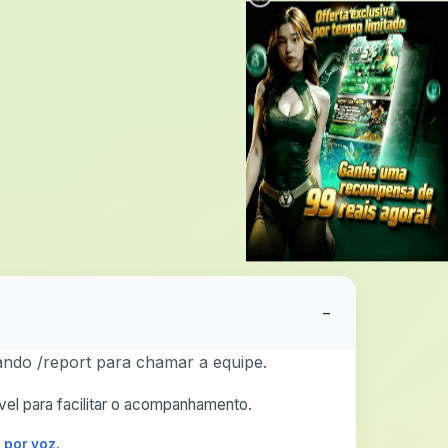
×
−
ando /report para chamar a equipe.
el para facilitar o acompanhamento.
 por voz.