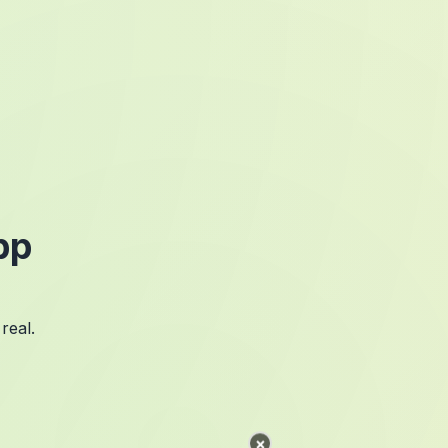
pp
real.