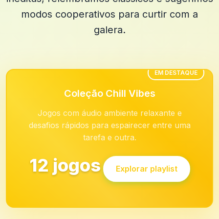
modos cooperativos para curtir com a
galera.
EM DESTAQUE
Coleção Chill Vibes
Jogos com áudio ambiente relaxante e
desafios rápidos para espairecer entre uma
tarefa e outra.
12 jogos
Explorar playlist